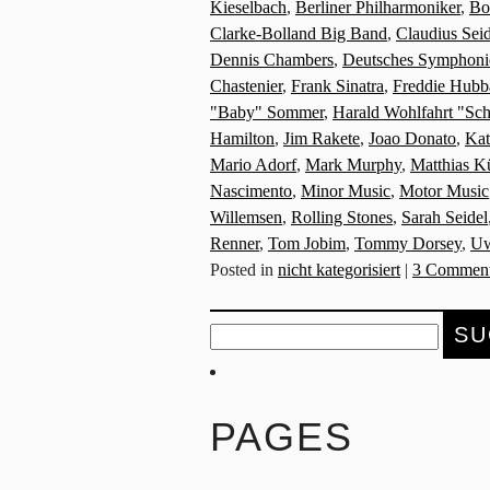
Kieselbach
,
Berliner Philharmoniker
,
Bo
Clarke-Bolland Big Band
,
Claudius Seid
Dennis Chambers
,
Deutsches Symphonie
Chastenier
,
Frank Sinatra
,
Freddie Hubb
"Baby" Sommer
,
Harald Wohlfahrt "Sc
Hamilton
,
Jim Rakete
,
Joao Donato
,
Kat
Mario Adorf
,
Mark Murphy
,
Matthias K
Nascimento
,
Minor Music
,
Motor Music
Willemsen
,
Rolling Stones
,
Sarah Seidel
Renner
,
Tom Jobim
,
Tommy Dorsey
,
Uw
Posted in
nicht kategorisiert
|
3 Comment
Suche
nach:
PAGES