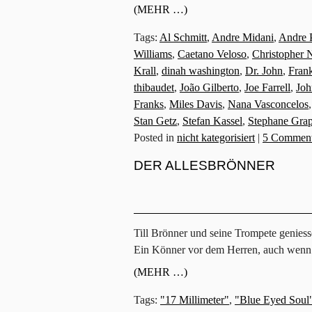
(MEHR …)
Tags:
Al Schmitt
,
Andre Midani
,
Andre 
Williams
,
Caetano Veloso
,
Christopher 
Krall
,
dinah washington
,
Dr. John
,
Frank
thibaudet
,
João Gilberto
,
Joe Farrell
,
Joh
Franks
,
Miles Davis
,
Nana Vasconcelos
Stan Getz
,
Stefan Kassel
,
Stephane Grap
Posted in
nicht kategorisiert
|
5 Comment
DER ALLESBRÖNNER
Till Brönner und seine Trompete genies
Ein Könner vor dem Herren, auch wenn 
(MEHR …)
Tags:
"17 Millimeter"
,
"Blue Eyed Soul