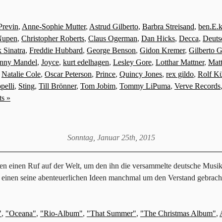
Previn
,
Anne-Sophie Mutter
,
Astrud Gilberto
,
Barbra Streisand
,
ben.E.
Nupen
,
Christopher Roberts
,
Claus Ogerman
,
Dan Hicks
,
Decca
,
Deuts
 Sinatra
,
Freddie Hubbard
,
George Benson
,
Gidon Kremer
,
Gilberto G
nny Mandel
,
Joyce
,
kurt edelhagen
,
Lesley Gore
,
Lotthar Mattner
,
Mat
,
Natalie Cole
,
Oscar Peterson
,
Prince
,
Quincy Jones
,
rex gildo
,
Rolf K
pelli
,
Sting
,
Till Brönner
,
Tom Jobim
,
Tommy LiPuma
,
Verve Records
s »
Sonntag, Januar 25th, 2015
sen einen Ruf auf der Welt, um den ihn die versammelte deutsche Musik
einen seine abenteuerlichen Ideen manchmal um den Verstand gebrach
"
,
"Oceana"
,
"Rio-Album"
,
"That Summer"
,
"The Christmas Album"
,