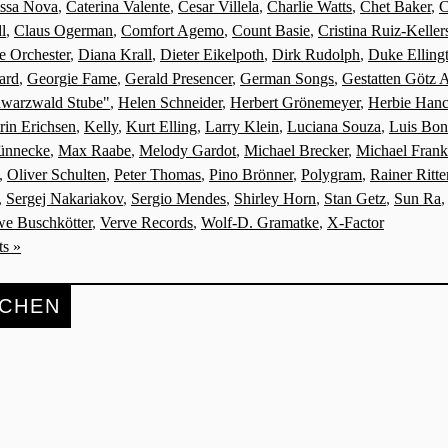
ssa Nova
,
Caterina Valente
,
Cesar Villela
,
Charlie Watts
,
Chet Baker
,
C
l
,
Claus Ogerman
,
Comfort Agemo
,
Count Basie
,
Cristina Ruiz-Kelle
 Orchester
,
Diana Krall
,
Dieter Eikelpoth
,
Dirk Rudolph
,
Duke Elling
ard
,
Georgie Fame
,
Gerald Presencer
,
German Songs
,
Gestatten Götz 
hwarzwald Stube"
,
Helen Schneider
,
Herbert Grönemeyer
,
Herbie Han
rin Erichsen
,
Kelly
,
Kurt Elling
,
Larry Klein
,
Luciana Souza
,
Luis Bon
ünnecke
,
Max Raabe
,
Melody Gardot
,
Michael Brecker
,
Michael Frank
,
Oliver Schulten
,
Peter Thomas
,
Pino Brönner
,
Polygram
,
Rainer Ritte
,
Sergej Nakariakov
,
Sergio Mendes
,
Shirley Horn
,
Stan Getz
,
Sun Ra
e Buschkötter
,
Verve Records
,
Wolf-D. Gramatke
,
X-Factor
s »