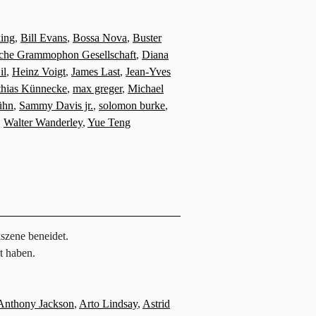
king
,
Bill Evans
,
Bossa Nova
,
Buster
che Grammophon Gesellschaft
,
Diana
il
,
Heinz Voigt
,
James Last
,
Jean-Yves
thias Künnecke
,
max greger
,
Michael
ühn
,
Sammy Davis jr.
,
solomon burke
,
,
Walter Wanderley
,
Yue Teng
szene beneidet.
t haben.
Anthony Jackson
,
Arto Lindsay
,
Astrid