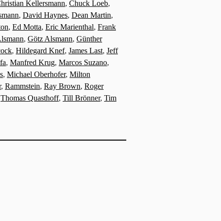
hristian Kellersmann
,
Chuck Loeb
,
rsmann
,
David Haynes
,
Dean Martin
,
ton
,
Ed Motta
,
Eric Marienthal
,
Frank
Alsmann
,
Götz Alsmann
,
Günther
cock
,
Hildegard Knef
,
James Last
,
Jeff
fa
,
Manfred Krug
,
Marcos Suzano
,
s
,
Michael Oberhofer
,
Milton
r
,
Rammstein
,
Ray Brown
,
Roger
,
Thomas Quasthoff
,
Till Brönner
,
Tim