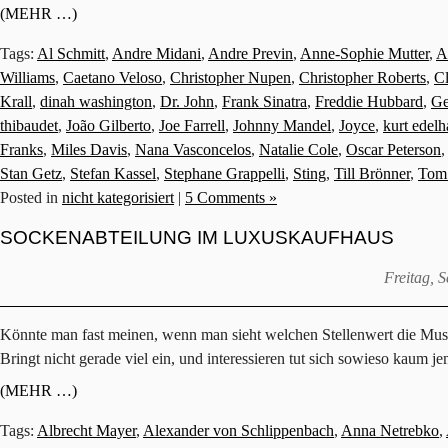
(MEHR …)
Tags:
Al Schmitt
,
Andre Midani
,
Andre Previn
,
Anne-Sophie Mutter
,
A
Williams
,
Caetano Veloso
,
Christopher Nupen
,
Christopher Roberts
,
C
Krall
,
dinah washington
,
Dr. John
,
Frank Sinatra
,
Freddie Hubbard
,
Ge
thibaudet
,
João Gilberto
,
Joe Farrell
,
Johnny Mandel
,
Joyce
,
kurt edel
Franks
,
Miles Davis
,
Nana Vasconcelos
,
Natalie Cole
,
Oscar Peterson
Stan Getz
,
Stefan Kassel
,
Stephane Grappelli
,
Sting
,
Till Brönner
,
Tom
Posted in
nicht kategorisiert
|
5 Comments »
SOCKENABTEILUNG IM LUXUSKAUFHAUS
Freitag, 
Könnte man fast meinen, wenn man sieht welchen Stellenwert die Mus
Bringt nicht gerade viel ein, und interessieren tut sich sowieso kaum 
(MEHR …)
Tags:
Albrecht Mayer
,
Alexander von Schlippenbach
,
Anna Netrebko
,