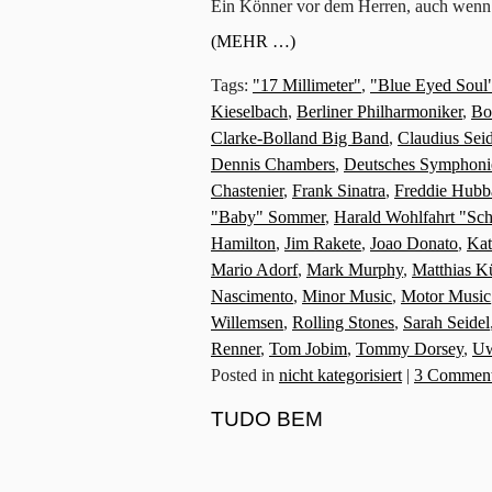
Ein Könner vor dem Herren, auch wenn 
(MEHR …)
Tags:
"17 Millimeter"
,
"Blue Eyed Soul
Kieselbach
,
Berliner Philharmoniker
,
Bo
Clarke-Bolland Big Band
,
Claudius Seid
Dennis Chambers
,
Deutsches Symphonie
Chastenier
,
Frank Sinatra
,
Freddie Hubb
"Baby" Sommer
,
Harald Wohlfahrt "Sc
Hamilton
,
Jim Rakete
,
Joao Donato
,
Kat
Mario Adorf
,
Mark Murphy
,
Matthias K
Nascimento
,
Minor Music
,
Motor Music
Willemsen
,
Rolling Stones
,
Sarah Seidel
Renner
,
Tom Jobim
,
Tommy Dorsey
,
Uw
Posted in
nicht kategorisiert
|
3 Comment
TUDO BEM