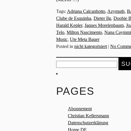
Tags:
Adriana Calcanhotto
,
Azymuth
,
B
Clube de Esquinha
,
Dieter Ilg
,
Doobie B
Harald Kepler
,
Jaques Morelenbaum
,
Jo
Telo
,
Milton Nascimento
,
Nana Caymm
Music
,
Ute Meta Bauer
Posted in
nicht kategorisiert
|
No Comme
Suche
nach:
PAGES
Abonnement
Christian Kellersmann
Datenschutzerklärung
Home DE