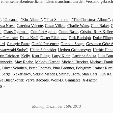
einen seine abenteuerlichen Ideen manchmal um den Verstand gebrach
"
,
"Oceana"
,
"Rio-Album"
,
"That Summer"
,
"The Christmas Album"
,
ssa Nova
,
Caterina Valente
,
Cesar Villela
,
Charlie Watts
,
Chet Baker
,
C
l
,
Claus Ogerman
,
Comfort Agemo
,
Count Basie
,
Cristina Ruiz-Kelle
 Orchester
,
Diana Krall
,
Dieter Eikelpoth
,
Dirk Rudolph
,
Duke Elling
ard
,
Georgie Fame
,
Gerald Presencer
,
German Songs
,
Gestatten Götz 
hwarzwald Stube"
,
Helen Schneider
,
Herbert Grönemeyer
,
Herbie Han
rin Erichsen
,
Kelly
,
Kurt Elling
,
Larry Klein
,
Luciana Souza
,
Luis Bon
ünnecke
,
Max Raabe
,
Melody Gardot
,
Michael Brecker
,
Michael Frank
,
Oliver Schulten
,
Peter Thomas
,
Pino Brönner
,
Polygram
,
Rainer Ritte
,
Sergej Nakariakov
,
Sergio Mendes
,
Shirley Horn
,
Stan Getz
,
Sun Ra
e Buschkötter
,
Verve Records
,
Wolf-D. Gramatke
,
X-Factor
s »
Montag, Dezember 16th, 2013