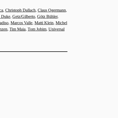
ca
,
Christoph Dallach
,
Claus Ogermann
,
 Duke
,
Getz/Gilberto
,
Götz Bühler
,
adiso
,
Marcos Valle
,
Matti Klein
,
Michel
anzen
,
Tim Maia
,
Tom Jobim
,
Universal