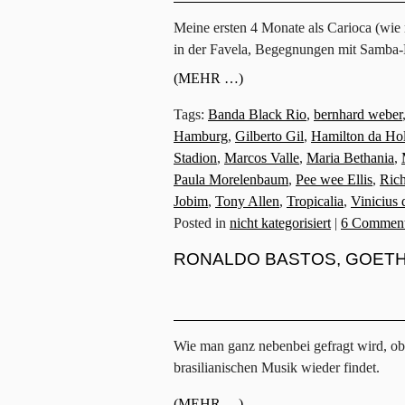
Meine ersten 4 Monate als Carioca (wie 
in der Favela, Begegnungen mit Samba-
(MEHR …)
Tags:
Banda Black Rio
,
bernhard weber
Hamburg
,
Gilberto Gil
,
Hamilton da Ho
Stadion
,
Marcos Valle
,
Maria Bethania
,
Paula Morelenbaum
,
Pee wee Ellis
,
Rich
Jobim
,
Tony Allen
,
Tropicalia
,
Vinicius
Posted in
nicht kategorisiert
|
6 Comment
RONALDO BASTOS, GOETH
Wie man ganz nebenbei gefragt wird, ob 
brasilianischen Musik wieder findet.
(MEHR …)