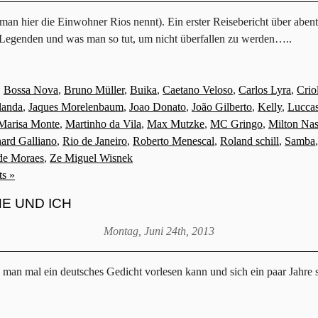
man hier die Einwohner Rios nennt). Ein erster Reisebericht über abe
Legenden und was man so tut, um nicht überfallen zu werden…..
,
Bossa Nova
,
Bruno Müller
,
Buika
,
Caetano Veloso
,
Carlos Lyra
,
Crio
landa
,
Jaques Morelenbaum
,
Joao Donato
,
João Gilberto
,
Kelly
,
Luccas
Marisa Monte
,
Martinho da Vila
,
Max Mutzke
,
MC Gringo
,
Milton Na
ard Galliano
,
Rio de Janeiro
,
Roberto Menescal
,
Roland schill
,
Samba
 de Moraes
,
Ze Miguel Wisnek
s »
E UND ICH
Montag, Juni 24th, 2013
man mal ein deutsches Gedicht vorlesen kann und sich ein paar Jahre s