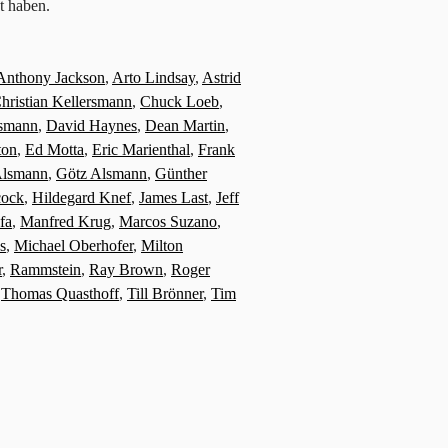
t haben.
Anthony Jackson
,
Arto Lindsay
,
Astrid
hristian Kellersmann
,
Chuck Loeb
,
rsmann
,
David Haynes
,
Dean Martin
,
ton
,
Ed Motta
,
Eric Marienthal
,
Frank
Alsmann
,
Götz Alsmann
,
Günther
cock
,
Hildegard Knef
,
James Last
,
Jeff
fa
,
Manfred Krug
,
Marcos Suzano
,
s
,
Michael Oberhofer
,
Milton
r
,
Rammstein
,
Ray Brown
,
Roger
,
Thomas Quasthoff
,
Till Brönner
,
Tim