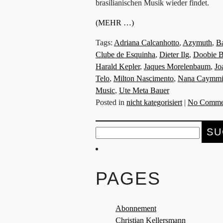
brasilianischen Musik wieder findet.
(MEHR …)
Tags:
Adriana Calcanhotto
,
Azymuth
,
B
Clube de Esquinha
,
Dieter Ilg
,
Doobie B
Harald Kepler
,
Jaques Morelenbaum
,
Jo
Telo
,
Milton Nascimento
,
Nana Caymm
Music
,
Ute Meta Bauer
Posted in
nicht kategorisiert
|
No Comme
Suche
nach:
PAGES
Abonnement
Christian Kellersmann