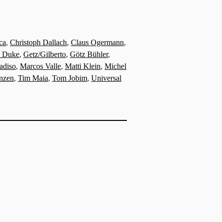
ca
,
Christoph Dallach
,
Claus Ogermann
,
 Duke
,
Getz/Gilberto
,
Götz Bühler
,
adiso
,
Marcos Valle
,
Matti Klein
,
Michel
anzen
,
Tim Maia
,
Tom Jobim
,
Universal