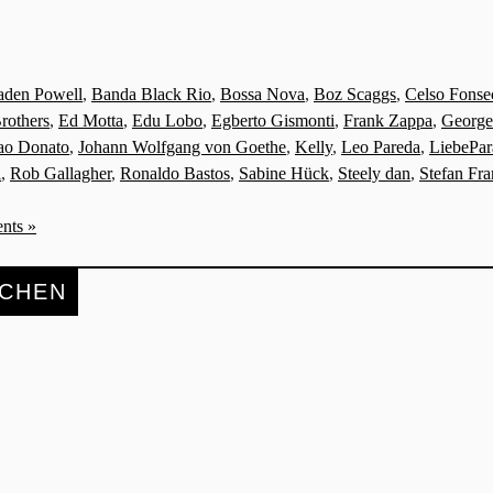
aden Powell
,
Banda Black Rio
,
Bossa Nova
,
Boz Scaggs
,
Celso Fonse
rothers
,
Ed Motta
,
Edu Lobo
,
Egberto Gismonti
,
Frank Zappa
,
George
ao Donato
,
Johann Wolfgang von Goethe
,
Kelly
,
Leo Pareda
,
LiebePar
i
,
Rob Gallagher
,
Ronaldo Bastos
,
Sabine Hück
,
Steely dan
,
Stefan Fr
nts »