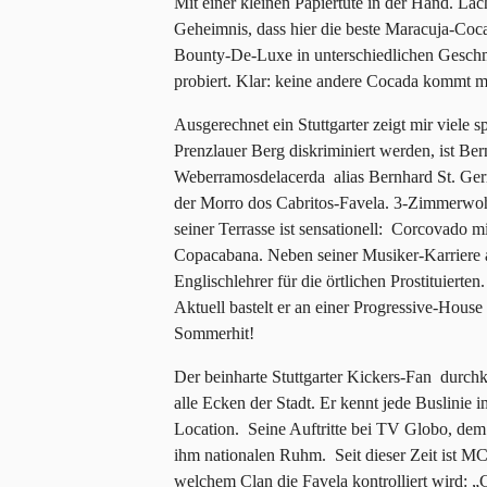
Mit einer kleinen Papiertüte in der Hand. Läch
Geheimnis, dass hier die beste Maracuja-Co
Bounty-De-Luxe in unterschiedlichen Geschma
probiert. Klar: keine andere Cocada kommt m
Ausgerechnet ein Stuttgarter zeigt mir viel
Prenzlauer Berg diskriminiert werden, ist B
Weberramosdelacerda alias Bernhard St. Ger
der Morro dos Cabritos-Favela. 3-Zimmerwohn
seiner Terrasse ist sensationell: Corcovado 
Copacabana. Neben seiner Musiker-Karriere ar
Englischlehrer für die örtlichen Prostituiert
Aktuell bastelt er an einer Progressive-Hou
Sommerhit!
Der beinharte Stuttgarter Kickers-Fan durchkr
alle Ecken der Stadt. Er kennt jede Buslinie
Location. Seine Auftritte bei TV Globo, dem
ihm nationalen Ruhm. Seit dieser Zeit ist M
welchem Clan die Favela kontrolliert wird