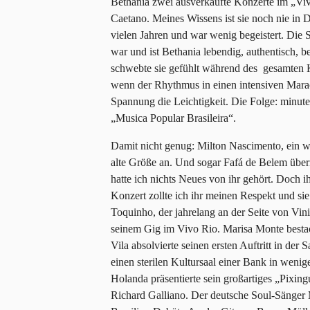
Bethania zwei ausverkaufte Konzerte im „Viv
Caetano. Meines Wissens ist sie noch nie in D
vielen Jahren und war wenig begeistert. Die S
war und ist Bethania lebendig, authentisch, 
schwebte sie gefühlt während des gesamten K
wenn der Rhythmus in einen intensiven Marac
Spannung die Leichtigkeit. Die Folge: minut
„Musica Popular Brasileira“.
Damit nicht genug: Milton Nascimento, ein we
alte Größe an. Und sogar Fafá de Belem über
hatte ich nichts Neues von ihr gehört. Doch 
Konzert zollte ich ihr meinen Respekt und sie
Toquinho, der jahrelang an der Seite von Vini
seinem Gig im Vivo Rio. Marisa Monte best
Vila absolvierte seinen ersten Auftritt in de
einen sterilen Kultursaal einer Bank in weni
Holanda präsentierte sein großartiges „Pixi
Richard Galliano. Der deutsche Soul-Sänger