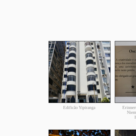
Edificão Yipiranga
Erinner
Niem