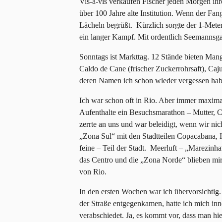
Vis-à-vis verkaufen Fischer jeden Morgen ihr
über 100 Jahre alte Institution. Wenn der Fa
Lächeln begrüßt. Kürzlich sorgte der 1-Met
ein langer Kampf. Mit ordentlich Seemannsg
Sonntags ist Markttag. 12 Stände bieten Ma
Caldo de Cane (frischer Zuckerrohrsaft), Caj
deren Namen ich schon wieder vergessen ha
Ich war schon oft in Rio. Aber immer maxima
Aufenthalte ein Besuchsmarathon – Mutter, C
zerrte an uns und war beleidigt, wenn wir ni
„Zona Sul“ mit den Stadtteilen Copacabana,
feine – Teil der Stadt. Meerluft – „Marezinh
das Centro und die „Zona Norde“ blieben mir
von Rio.
In den ersten Wochen war ich übervorsichtig.
der Straße entgegenkamen, hatte ich mich inn
verabschiedet. Ja, es kommt vor, dass man hie