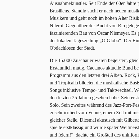
Ausnahmekünstler. Seit Ende der 60er Jahre 
Brasiliens. Ständig sucht er nach neuen musi
Musikern und geht noch im hohen Alter Risik
Niteroi. Gegenüber der Bucht von Rio gelegen
faszinierenden Bau von Oscar Niemeyer. Es g
der lokalen Tageszeitung „O Globo“. Der Eintr
Obdachlosen der Stadt.
Die 15.000 Zuschauer waren begeistert, gleich
Erstaunlich mutig. Caetanos aktuelle Band be
Programm aus den letzten drei Alben. Rock, 
und Tropicalia bildeten die musikalische Basis
Songs inklusive Tempo- und Taktwechsel. Wen
den letzten 25 Jahren gesehen habe. Sein er
Solo. Sein zweites während des Jazz-Port-F
er sehr irritiert vom Venue, einem Zelt mit mie
gleicher Stelle. Diesmal akustisch mit Gilbe
spielte erstklassig und wurde später Weltmeis
und feiern!“ dachte ein Großteil des uninfor