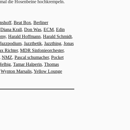
ach mal die Hosenbeine hochkrempeln.
nshoff
,
Beat Box
,
Berliner
,
Diana Krall
,
Don Was
,
ECM
,
Edin
emy
,
Harald Hoffmann
,
Harald Schmidt
,
Jazzpodium
,
Jazzthetik
,
Jazzthing
,
Jonas
x Richter
,
MDR Sinfonieorchester
,
,
NMZ
,
Pascal schumacher
,
Pocket
Helbig
,
Tamar Halperin
,
Thomas
,
Wynton Marsalis
,
Yellow Lounge