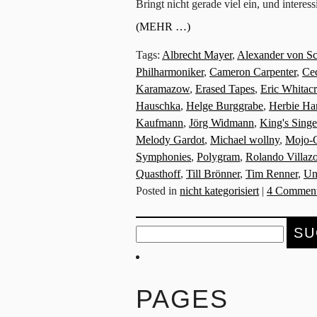
Bringt nicht gerade viel ein, und intere
(MEHR …)
Tags:
Albrecht Mayer
,
Alexander von S
Philharmoniker
,
Cameron Carpenter
,
Cec
Karamazow
,
Erased Tapes
,
Eric Whitac
Hauschka
,
Helge Burggrabe
,
Herbie Ha
Kaufmann
,
Jörg Widmann
,
King's Singe
Melody Gardot
,
Michael wollny
,
Mojo-
Symphonies
,
Polygram
,
Rolando Villaz
Quasthoff
,
Till Brönner
,
Tim Renner
,
Un
Posted in
nicht kategorisiert
|
4 Comment
Suche
nach:
PAGES