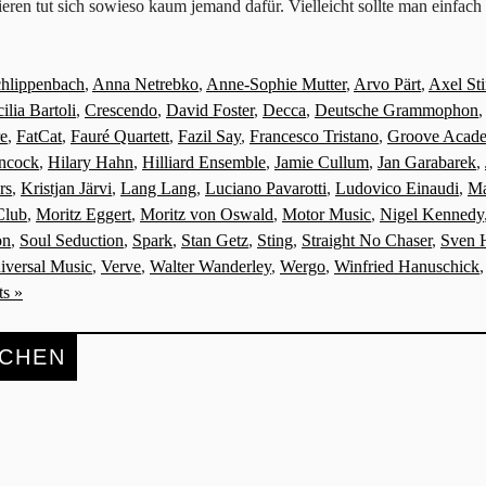
ssieren tut sich sowieso kaum jemand dafür. Vielleicht sollte man einf
chlippenbach
,
Anna Netrebko
,
Anne-Sophie Mutter
,
Arvo Pärt
,
Axel Sti
ilia Bartoli
,
Crescendo
,
David Foster
,
Decca
,
Deutsche Grammophon
re
,
FatCat
,
Fauré Quartett
,
Fazil Say
,
Francesco Tristano
,
Groove Acad
ncock
,
Hilary Hahn
,
Hilliard Ensemble
,
Jamie Cullum
,
Jan Garabarek
,
rs
,
Kristjan Järvi
,
Lang Lang
,
Luciano Pavarotti
,
Ludovico Einaudi
,
Ma
Club
,
Moritz Eggert
,
Moritz von Oswald
,
Motor Music
,
Nigel Kennedy
on
,
Soul Seduction
,
Spark
,
Stan Getz
,
Sting
,
Straight No Chaser
,
Sven 
iversal Music
,
Verve
,
Walter Wanderley
,
Wergo
,
Winfried Hanuschick
s »