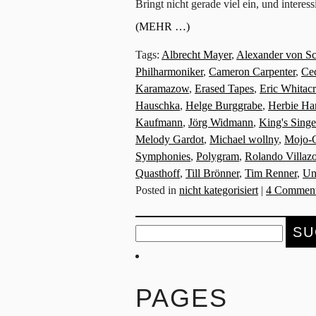
Bringt nicht gerade viel ein, und intere
(MEHR …)
Tags:
Albrecht Mayer
,
Alexander von S
Philharmoniker
,
Cameron Carpenter
,
Cec
Karamazow
,
Erased Tapes
,
Eric Whitac
Hauschka
,
Helge Burggrabe
,
Herbie Ha
Kaufmann
,
Jörg Widmann
,
King's Singe
Melody Gardot
,
Michael wollny
,
Mojo-
Symphonies
,
Polygram
,
Rolando Villaz
Quasthoff
,
Till Brönner
,
Tim Renner
,
Un
Posted in
nicht kategorisiert
|
4 Comment
Suche
nach:
PAGES