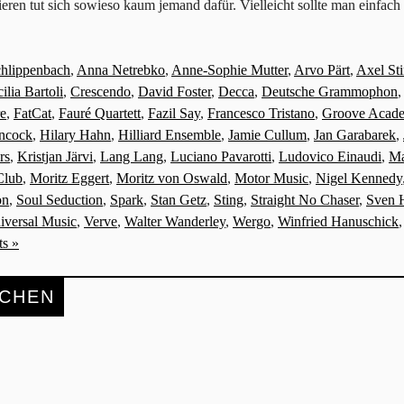
ssieren tut sich sowieso kaum jemand dafür. Vielleicht sollte man einf
chlippenbach
,
Anna Netrebko
,
Anne-Sophie Mutter
,
Arvo Pärt
,
Axel Sti
ilia Bartoli
,
Crescendo
,
David Foster
,
Decca
,
Deutsche Grammophon
re
,
FatCat
,
Fauré Quartett
,
Fazil Say
,
Francesco Tristano
,
Groove Acad
ncock
,
Hilary Hahn
,
Hilliard Ensemble
,
Jamie Cullum
,
Jan Garabarek
,
rs
,
Kristjan Järvi
,
Lang Lang
,
Luciano Pavarotti
,
Ludovico Einaudi
,
Ma
Club
,
Moritz Eggert
,
Moritz von Oswald
,
Motor Music
,
Nigel Kennedy
on
,
Soul Seduction
,
Spark
,
Stan Getz
,
Sting
,
Straight No Chaser
,
Sven 
iversal Music
,
Verve
,
Walter Wanderley
,
Wergo
,
Winfried Hanuschick
s »