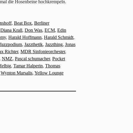
ach mal die Hosenbeine hochkrempeln.
nshoff
,
Beat Box
,
Berliner
,
Diana Krall
,
Don Was
,
ECM
,
Edin
emy
,
Harald Hoffmann
,
Harald Schmidt
,
Jazzpodium
,
Jazzthetik
,
Jazzthing
,
Jonas
x Richter
,
MDR Sinfonieorchester
,
,
NMZ
,
Pascal schumacher
,
Pocket
Helbig
,
Tamar Halperin
,
Thomas
,
Wynton Marsalis
,
Yellow Lounge