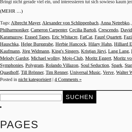
Bringt nicht gerade viel ein, und interessieren tut sich sowieso kaum 
(MEHR …)
Tags:
Albrecht Mayer
,
Alexander von Schlippenbach
,
Anna Netrebko
,
Philharmoniker
,
Cameron Carpenter
,
Cecilia Bartoli
,
Crescendo
,
David
Karamazow
,
Erased Tapes
,
Eric Whitacre
,
FatCat
,
Fauré Quartett
,
Fazi
Hauschka
,
Helge Burggrabe
,
Herbie Hancock
,
Hilary Hahn
,
Hilliard 
Kaufmann
,
Jörg Widmann
,
King's Singers
,
Kristjan Järvi
,
Lang Lang
,
Melody Gardot
,
Michael wollny
,
Mojo-Club
,
Moritz Eggert
,
Moritz v
Symphonies
,
Polygram
,
Rolando Villazon
,
Soul Seduction
,
Spark
,
Sta
Quasthoff
,
Till Brönner
,
Tim Renner
,
Universal Music
,
Verve
,
Walter 
Posted in
nicht kategorisiert
|
4 Comments »
Suche
nach:
PAGES