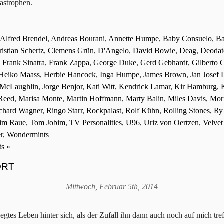
astrophen.
Alfred Brendel
,
Andreas Bourani
,
Annette Humpe
,
Baby Consuelo
,
Ba
istian Schertz
,
Clemens Grün
,
D'Angelo
,
David Bowie
,
Deag
,
Deodat
,
Frank Sinatra
,
Frank Zappa
,
George Duke
,
Gerd Gebhardt
,
Gilberto G
Heiko Maass
,
Herbie Hancock
,
Inga Humpe
,
James Brown
,
Jan Josef 
 McLaughlin
,
Jorge Benjor
,
Kati Witt
,
Kendrick Lamar
,
Kir Hamburg
,
Reed
,
Marisa Monte
,
Martin Hoffmann
,
Marty Balin
,
Miles Davis
,
Mori
chard Wagner
,
Ringo Starr
,
Rockpalast
,
Rolf Kühn
,
Rolling Stones
,
Ry
im Raue
,
Tom Jobim
,
TV Personalities
,
U96
,
Uriz von Oertzen
,
Velve
r
,
Wondermints
s »
ORT
Mittwoch, Februar 5th, 2014
tes Leben hinter sich, als der Zufall ihn dann auch noch auf mich treff