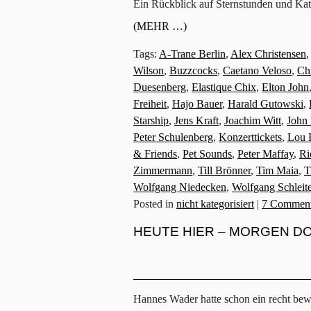
Ein Rückblick auf Sternstunden und Kat
(MEHR …)
Tags:
A-Trane Berlin
,
Alex Christensen
,
Wilson
,
Buzzcocks
,
Caetano Veloso
,
Chr
Duesenberg
,
Elastique Chix
,
Elton John
Freiheit
,
Hajo Bauer
,
Harald Gutowski
,
Starship
,
Jens Kraft
,
Joachim Witt
,
John
Peter Schulenberg
,
Konzerttickets
,
Lou 
& Friends
,
Pet Sounds
,
Peter Maffay
,
Ri
Zimmermann
,
Till Brönner
,
Tim Maia
,
T
Wolfgang Niedecken
,
Wolfgang Schleite
Posted in
nicht kategorisiert
|
7 Comment
HEUTE HIER – MORGEN D
Hannes Wader hatte schon ein recht beweg