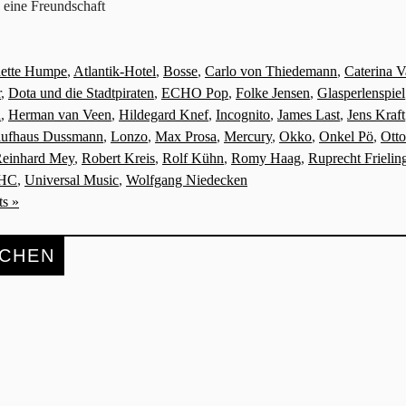
 eine Freundschaft
ette Humpe
,
Atlantik-Hotel
,
Bosse
,
Carlo von Thiedemann
,
Caterina V
r
,
Dota und die Stadtpiraten
,
ECHO Pop
,
Folke Jensen
,
Glasperlenspiel
n
,
Herman van Veen
,
Hildegard Knef
,
Incognito
,
James Last
,
Jens Kraft
aufhaus Dussmann
,
Lonzo
,
Max Prosa
,
Mercury
,
Okko
,
Onkel Pö
,
Otto
einhard Mey
,
Robert Kreis
,
Rolf Kühn
,
Romy Haag
,
Ruprecht Frielin
HC
,
Universal Music
,
Wolfgang Niedecken
s »