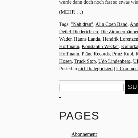
wurde dann doch noch fast so etwas wie
(MEHR …)
Tags:
"Nah dran"
,
Alin Coen Band
,
Ann
Detlef Diederichsen
,
Die Zimmermänne
Wader
,
Hanns Landa
,
Hendrik Lorenze
Hoffmann
,
Konstantin Wecker
,
Kulturk
Hoffmann
,
Pläne Records
,
Prinz Rupi
,
R
Hosen
,
Truck Stop
,
Udo Lindenberg
,
U
Posted in
nicht kategorisiert
|
2 Comment
Suche
nach:
PAGES
Abonnement