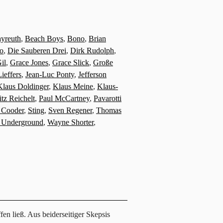
yreuth
,
Beach Boys
,
Bono
,
Brian
o
,
Die Sauberen Drei
,
Dirk Rudolph
,
il
,
Grace Jones
,
Grace Slick
,
Große
Lieffers
,
Jean-Luc Ponty
,
Jefferson
Klaus Doldinger
,
Klaus Meine
,
Klaus-
tz Reichelt
,
Paul McCartney
,
Pavarotti
 Cooder
,
Sting
,
Sven Regener
,
Thomas
t Underground
,
Wayne Shorter
,
en ließ. Aus beiderseitiger Skepsis