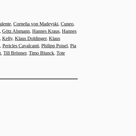
alente
,
Cornelia von Madeyski
,
Cuneo
,
,
Götz Alsmann
,
Hannes Kraus
,
Hannes
,
Kelly
,
Klaus Doldinger
,
Klaus
,
Pericles Cavalcanti
,
Philipp Poisel
,
Pia
g
,
Till Brönner
,
Timo Blunck
,
Tote