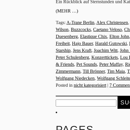
Ein Rückblick auf Sternstunden und Kat
(MEHR …)
Tags:
A-Trane Berlin
,
Alex Christensen
,
Wilson
,
Buzzcocks
,
Caetano Veloso
,
Chr
Duesenberg
,
Elastique Chix
,
Elton John
Freiheit
,
Hajo Bauer
,
Harald Gutowski
,
Starship
,
Jens Kraft
,
Joachim Witt
,
John
Peter Schulenberg
,
Konzerttickets
,
Lou 
& Friends
,
Pet Sounds
,
Peter Maffay
,
Ri
Zimmermann
,
Till Brönner
,
Tim Maia
,
T
Wolfgang Niedecken
,
Wolfgang Schleite
Posted in
nicht kategorisiert
|
7 Comment
Suche
nach:
PAGES