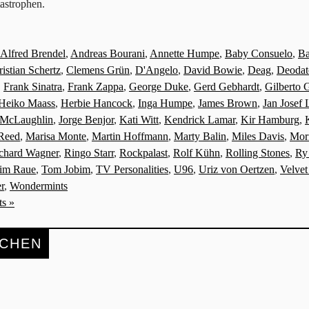
astrophen.
Alfred Brendel
,
Andreas Bourani
,
Annette Humpe
,
Baby Consuelo
,
Ba
istian Schertz
,
Clemens Grün
,
D'Angelo
,
David Bowie
,
Deag
,
Deodat
,
Frank Sinatra
,
Frank Zappa
,
George Duke
,
Gerd Gebhardt
,
Gilberto G
Heiko Maass
,
Herbie Hancock
,
Inga Humpe
,
James Brown
,
Jan Josef 
 McLaughlin
,
Jorge Benjor
,
Kati Witt
,
Kendrick Lamar
,
Kir Hamburg
,
Reed
,
Marisa Monte
,
Martin Hoffmann
,
Marty Balin
,
Miles Davis
,
Mori
chard Wagner
,
Ringo Starr
,
Rockpalast
,
Rolf Kühn
,
Rolling Stones
,
Ry
im Raue
,
Tom Jobim
,
TV Personalities
,
U96
,
Uriz von Oertzen
,
Velve
r
,
Wondermints
s »