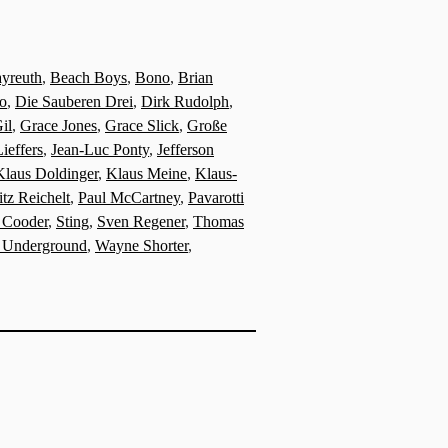
yreuth
,
Beach Boys
,
Bono
,
Brian
o
,
Die Sauberen Drei
,
Dirk Rudolph
,
il
,
Grace Jones
,
Grace Slick
,
Große
Lieffers
,
Jean-Luc Ponty
,
Jefferson
Klaus Doldinger
,
Klaus Meine
,
Klaus-
tz Reichelt
,
Paul McCartney
,
Pavarotti
 Cooder
,
Sting
,
Sven Regener
,
Thomas
t Underground
,
Wayne Shorter
,