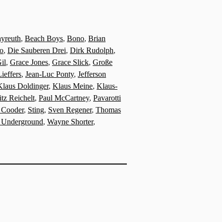
yreuth
,
Beach Boys
,
Bono
,
Brian
o
,
Die Sauberen Drei
,
Dirk Rudolph
,
il
,
Grace Jones
,
Grace Slick
,
Große
Lieffers
,
Jean-Luc Ponty
,
Jefferson
Klaus Doldinger
,
Klaus Meine
,
Klaus-
tz Reichelt
,
Paul McCartney
,
Pavarotti
 Cooder
,
Sting
,
Sven Regener
,
Thomas
t Underground
,
Wayne Shorter
,