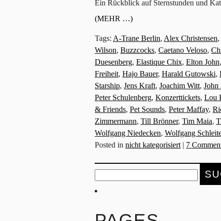
Ein Rückblick auf Sternstunden und Kat
(MEHR …)
Tags:
A-Trane Berlin
,
Alex Christensen
,
Wilson
,
Buzzcocks
,
Caetano Veloso
,
Chr
Duesenberg
,
Elastique Chix
,
Elton John
Freiheit
,
Hajo Bauer
,
Harald Gutowski
,
Starship
,
Jens Kraft
,
Joachim Witt
,
John
Peter Schulenberg
,
Konzerttickets
,
Lou 
& Friends
,
Pet Sounds
,
Peter Maffay
,
Ri
Zimmermann
,
Till Brönner
,
Tim Maia
,
T
Wolfgang Niedecken
,
Wolfgang Schleite
Posted in
nicht kategorisiert
|
7 Comment
Suche
nach:
PAGES