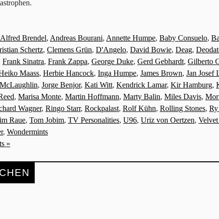
astrophen.
Alfred Brendel
,
Andreas Bourani
,
Annette Humpe
,
Baby Consuelo
,
Ba
istian Schertz
,
Clemens Grün
,
D'Angelo
,
David Bowie
,
Deag
,
Deodat
,
Frank Sinatra
,
Frank Zappa
,
George Duke
,
Gerd Gebhardt
,
Gilberto G
Heiko Maass
,
Herbie Hancock
,
Inga Humpe
,
James Brown
,
Jan Josef 
 McLaughlin
,
Jorge Benjor
,
Kati Witt
,
Kendrick Lamar
,
Kir Hamburg
,
Reed
,
Marisa Monte
,
Martin Hoffmann
,
Marty Balin
,
Miles Davis
,
Mori
chard Wagner
,
Ringo Starr
,
Rockpalast
,
Rolf Kühn
,
Rolling Stones
,
Ry
im Raue
,
Tom Jobim
,
TV Personalities
,
U96
,
Uriz von Oertzen
,
Velve
r
,
Wondermints
s »