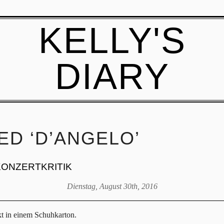
KELLY'S
DIARY
ED ‘D’ANGELO’
KONZERTKRITIK
Dienstag, August 30th, 2016
t in einem Schuhkarton.