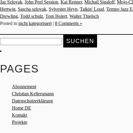
Jaz Szlovak
,
John Peel Session
,
Kai Renner
,
Michail Sigaloff
,
Mojo-C
Hertwig
,
Sascha szlovak
,
Sylvester Heyn
,
Talkin' Loud
,
Tempo Jazz E
Drewling
,
Todd schulz
,
Tom Holert
,
Walter Thielsch
Posted in
nicht kategorisiert
|
8 Comments »
Suche
nach:
PAGES
Abonnement
Christian Kellersmann
Datenschutzerklärung
Home DE
Kontakt
Projekte