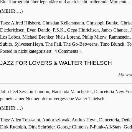
Ein Tourbericht über legendäre und auch leicht irritierende Momente.
(MEHR …)
Tags:
Alfred Hilsberg
,
Christian Kellersmann
,
Christoph Bunke
,
Chris
Diederichsen
,
Evan Dando
,
F.S.K.
,
Gepa Hinrichsen
,
James Chance
,
J
Los Lobos
,
Michael Brenker
,
Niels Lorenz
,
Philip Mitow
,
Rammstein
,
Subito
,
Sylvester Heyn
,
The Fall
,
The Go-Betweens
,
Timo Blunck
,
To
Posted in
nicht kategorisiert
|
4 Comments »
JAZZ FOR LOVERS & WALTER THIELSCH
Mittwoc
John Peel Session London, Hacienda Manchester, Danceteria New Yo
gemeinsamer Nenner: der unvergessene Walter Thielsch
(MEHR …)
Tags:
Allen Toussaint
,
Andor szlovak
,
Andres Heyn
,
Danceteria
,
Detle
Dirk Rudolph
,
Dirk Schröder
,
George Clinton's P-Funk-All-Stars
,
Gode