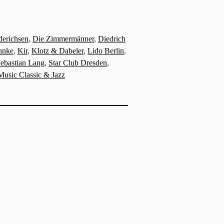
derichsen
,
Die Zimmermänner
,
Diedrich
hnke
,
Kir
,
Klotz & Dabeler
,
Lido Berlin
,
ebastian Lang
,
Star Club Dresden
,
Music Classic & Jazz