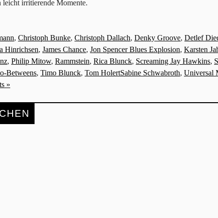
 leicht irritierende Momente.
smann
,
Christoph Bunke
,
Christoph Dallach
,
Denky Groove
,
Detlef Die
a Hinrichsen
,
James Chance
,
Jon Spencer Blues Explosion
,
Karsten Ja
enz
,
Philip Mitow
,
Rammstein
,
Rica Blunck
,
Screaming Jay Hawkins
,
S
o-Betweens
,
Timo Blunck
,
Tom HolertSabine Schwabroth
,
Universal 
s »