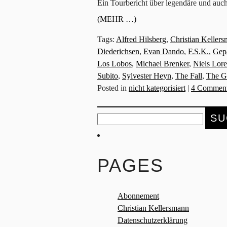
Ein Tourbericht über legendäre und auch
(MEHR …)
Tags:
Alfred Hilsberg
,
Christian Keller
Diederichsen
,
Evan Dando
,
F.S.K.
,
Gep
Los Lobos
,
Michael Brenker
,
Niels Lor
Subito
,
Sylvester Heyn
,
The Fall
,
The G
Posted in
nicht kategorisiert
|
4 Comment
Suche
nach:
PAGES
Abonnement
Christian Kellersmann
Datenschutzerklärung