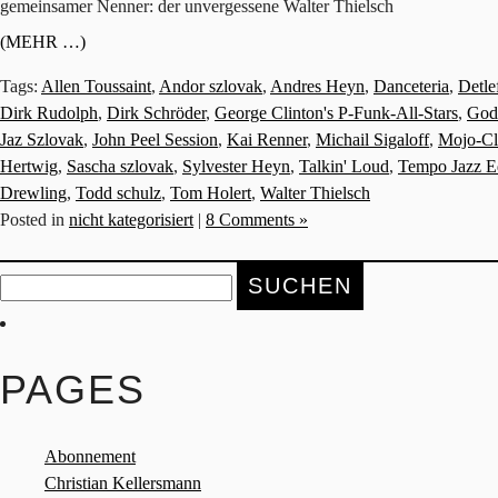
gemeinsamer Nenner: der unvergessene Walter Thielsch
(MEHR …)
Tags:
Allen Toussaint
,
Andor szlovak
,
Andres Heyn
,
Danceteria
,
Detle
Dirk Rudolph
,
Dirk Schröder
,
George Clinton's P-Funk-All-Stars
,
Gode
Jaz Szlovak
,
John Peel Session
,
Kai Renner
,
Michail Sigaloff
,
Mojo-C
Hertwig
,
Sascha szlovak
,
Sylvester Heyn
,
Talkin' Loud
,
Tempo Jazz E
Drewling
,
Todd schulz
,
Tom Holert
,
Walter Thielsch
Posted in
nicht kategorisiert
|
8 Comments »
Suche
nach:
PAGES
Abonnement
Christian Kellersmann