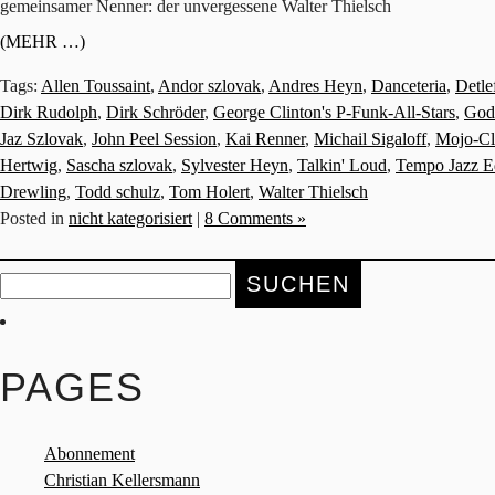
gemeinsamer Nenner: der unvergessene Walter Thielsch
(MEHR …)
Tags:
Allen Toussaint
,
Andor szlovak
,
Andres Heyn
,
Danceteria
,
Detle
Dirk Rudolph
,
Dirk Schröder
,
George Clinton's P-Funk-All-Stars
,
Gode
Jaz Szlovak
,
John Peel Session
,
Kai Renner
,
Michail Sigaloff
,
Mojo-C
Hertwig
,
Sascha szlovak
,
Sylvester Heyn
,
Talkin' Loud
,
Tempo Jazz E
Drewling
,
Todd schulz
,
Tom Holert
,
Walter Thielsch
Posted in
nicht kategorisiert
|
8 Comments »
Suche
nach:
PAGES
Abonnement
Christian Kellersmann