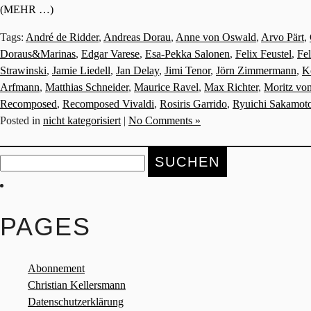
(MEHR …)
Tags:
André de Ridder
,
Andreas Dorau
,
Anne von Oswald
,
Arvo Pärt
,
Doraus&Marinas
,
Edgar Varese
,
Esa-Pekka Salonen
,
Felix Feustel
,
Fe
Strawinski
,
Jamie Liedell
,
Jan Delay
,
Jimi Tenor
,
Jörn Zimmermann
,
K
Arfmann
,
Matthias Schneider
,
Maurice Ravel
,
Max Richter
,
Moritz vo
Recomposed
,
Recomposed Vivaldi
,
Rosiris Garrido
,
Ryuichi Sakamot
Posted in
nicht kategorisiert
|
No Comments »
Suche
nach:
PAGES
Abonnement
Christian Kellersmann
Datenschutzerklärung