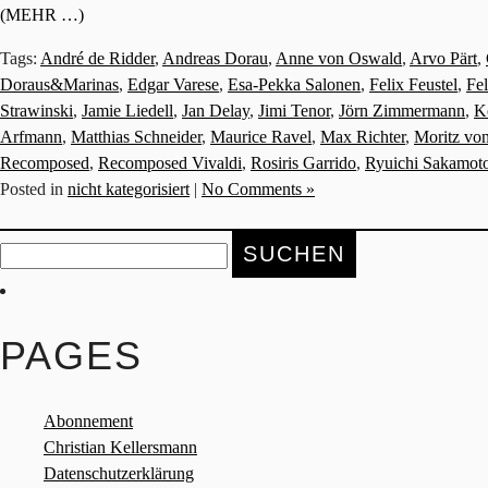
(MEHR …)
Tags:
André de Ridder
,
Andreas Dorau
,
Anne von Oswald
,
Arvo Pärt
,
Doraus&Marinas
,
Edgar Varese
,
Esa-Pekka Salonen
,
Felix Feustel
,
Fe
Strawinski
,
Jamie Liedell
,
Jan Delay
,
Jimi Tenor
,
Jörn Zimmermann
,
K
Arfmann
,
Matthias Schneider
,
Maurice Ravel
,
Max Richter
,
Moritz vo
Recomposed
,
Recomposed Vivaldi
,
Rosiris Garrido
,
Ryuichi Sakamot
Posted in
nicht kategorisiert
|
No Comments »
Suche
nach:
PAGES
Abonnement
Christian Kellersmann
Datenschutzerklärung