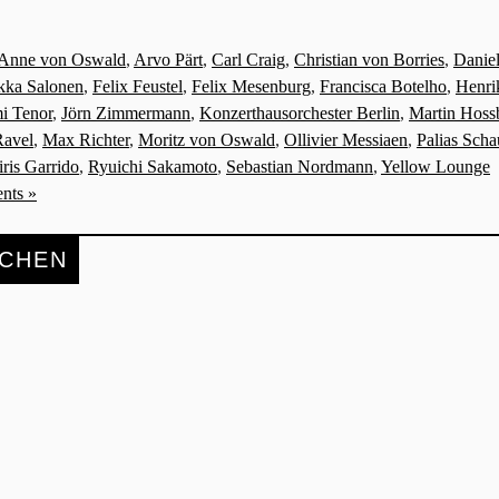
Anne von Oswald
,
Arvo Pärt
,
Carl Craig
,
Christian von Borries
,
Danie
kka Salonen
,
Felix Feustel
,
Felix Mesenburg
,
Francisca Botelho
,
Henri
mi Tenor
,
Jörn Zimmermann
,
Konzerthausorchester Berlin
,
Martin Hoss
Ravel
,
Max Richter
,
Moritz von Oswald
,
Ollivier Messiaen
,
Palias Sch
ris Garrido
,
Ryuichi Sakamoto
,
Sebastian Nordmann
,
Yellow Lounge
nts »