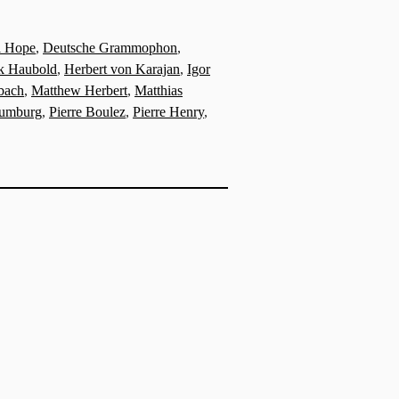
l Hope
,
Deutsche Grammophon
,
k Haubold
,
Herbert von Karajan
,
Igor
bach
,
Matthew Herbert
,
Matthias
aumburg
,
Pierre Boulez
,
Pierre Henry
,