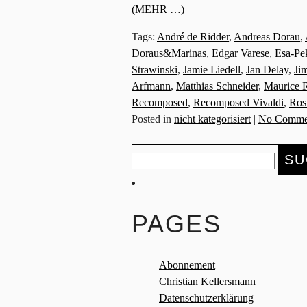
(MEHR …)
Tags:
André de Ridder
,
Andreas Dorau
,
Doraus&Marinas
,
Edgar Varese
,
Esa-Pe
Strawinski
,
Jamie Liedell
,
Jan Delay
,
Ji
Arfmann
,
Matthias Schneider
,
Maurice 
Recomposed
,
Recomposed Vivaldi
,
Rosi
Posted in
nicht kategorisiert
|
No Comme
Suche
nach:
PAGES
Abonnement
Christian Kellersmann
Datenschutzerklärung