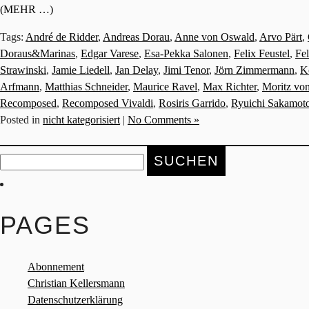
(MEHR …)
Tags:
André de Ridder
,
Andreas Dorau
,
Anne von Oswald
,
Arvo Pärt
,
Doraus&Marinas
,
Edgar Varese
,
Esa-Pekka Salonen
,
Felix Feustel
,
Fe
Strawinski
,
Jamie Liedell
,
Jan Delay
,
Jimi Tenor
,
Jörn Zimmermann
,
K
Arfmann
,
Matthias Schneider
,
Maurice Ravel
,
Max Richter
,
Moritz vo
Recomposed
,
Recomposed Vivaldi
,
Rosiris Garrido
,
Ryuichi Sakamot
Posted in
nicht kategorisiert
|
No Comments »
Suche
nach:
PAGES
Abonnement
Christian Kellersmann
Datenschutzerklärung