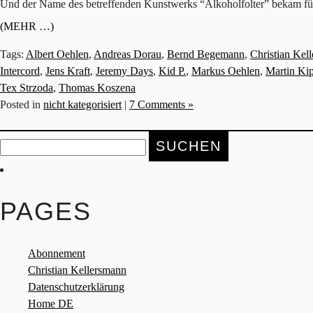
Und der Name des betreffenden Kunstwerks “Alkoholfolter” bekam für
(MEHR …)
Tags:
Albert Oehlen
,
Andreas Dorau
,
Bernd Begemann
,
Christian Kel
Intercord
,
Jens Kraft
,
Jeremy Days
,
Kid P.
,
Markus Oehlen
,
Martin Ki
Tex Strzoda
,
Thomas Koszena
Posted in
nicht kategorisiert
|
7 Comments »
Suche
nach:
PAGES
Abonnement
Christian Kellersmann
Datenschutzerklärung
Home DE