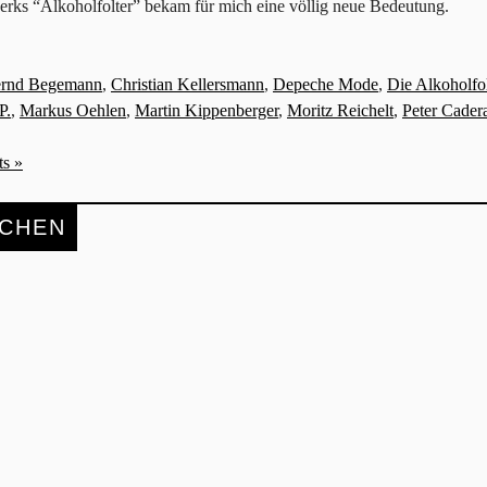
rks “Alkoholfolter” bekam für mich eine völlig neue Bedeutung.
rnd Begemann
,
Christian Kellersmann
,
Depeche Mode
,
Die Alkoholfol
P.
,
Markus Oehlen
,
Martin Kippenberger
,
Moritz Reichelt
,
Peter Cader
s »