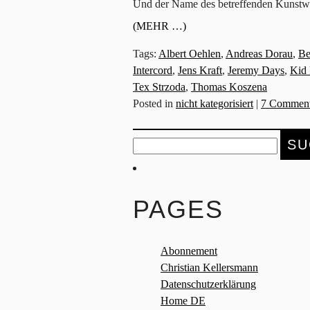
Und der Name des betreffenden Kunstwe
(MEHR …)
Tags:
Albert Oehlen
,
Andreas Dorau
,
Be
Intercord
,
Jens Kraft
,
Jeremy Days
,
Kid 
Tex Strzoda
,
Thomas Koszena
Posted in
nicht kategorisiert
|
7 Comment
Suche
nach:
PAGES
Abonnement
Christian Kellersmann
Datenschutzerklärung
Home DE