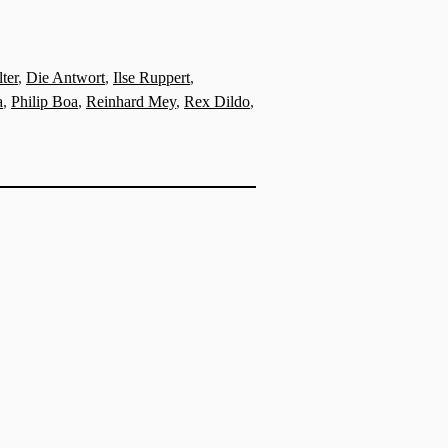
ter
,
Die Antwort
,
Ilse Ruppert
,
a
,
Philip Boa
,
Reinhard Mey
,
Rex Dildo
,