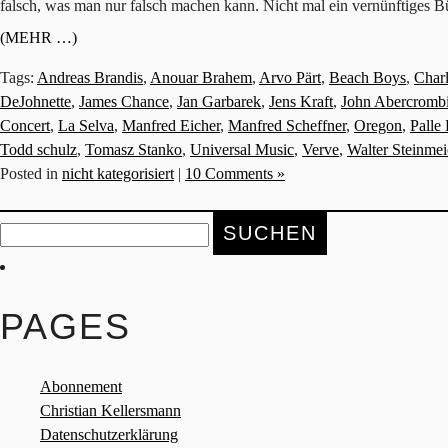
falsch, was man nur falsch machen kann. Nicht mal ein vernünftiges Bür
(MEHR …)
Tags:
Andreas Brandis
,
Anouar Brahem
,
Arvo Pärt
,
Beach Boys
,
Char
DeJohnette
,
James Chance
,
Jan Garbarek
,
Jens Kraft
,
John Abercromb
Concert
,
La Selva
,
Manfred Eicher
,
Manfred Scheffner
,
Oregon
,
Palle
Todd schulz
,
Tomasz Stanko
,
Universal Music
,
Verve
,
Walter Steinmei
Posted in
nicht kategorisiert
|
10 Comments »
Suche
nach:
PAGES
Abonnement
Christian Kellersmann
Datenschutzerklärung