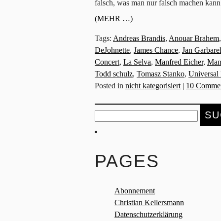
falsch, was man nur falsch machen kann. 
(MEHR …)
Tags:
Andreas Brandis
,
Anouar Brahem
DeJohnette
,
James Chance
,
Jan Garbare
Concert
,
La Selva
,
Manfred Eicher
,
Manf
Todd schulz
,
Tomasz Stanko
,
Universal
Posted in
nicht kategorisiert
|
10 Commen
Suche
nach:
PAGES
Abonnement
Christian Kellersmann
Datenschutzerklärung