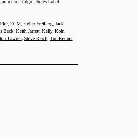
kaum ein erfolgreicheres Label.
Fire
,
ECM
,
Heino Freiberg
,
Jack
s Beck
,
Keith Jarrett
,
Kelly
,
Köln
lph Towner
,
Steve Reich
,
Tim Renner
,