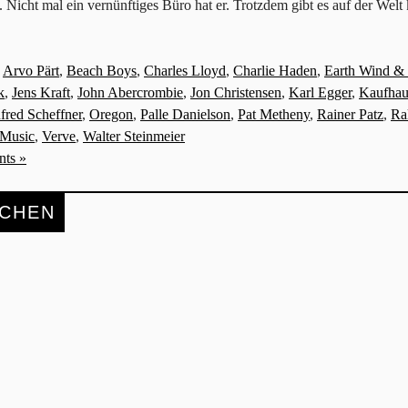
Nicht mal ein vernünftiges Büro hat er. Trotzdem gibt es auf der Welt 
,
Arvo Pärt
,
Beach Boys
,
Charles Lloyd
,
Charlie Haden
,
Earth Wind & 
k
,
Jens Kraft
,
John Abercrombie
,
Jon Christensen
,
Karl Egger
,
Kaufhau
red Scheffner
,
Oregon
,
Palle Danielson
,
Pat Metheny
,
Rainer Patz
,
Ra
 Music
,
Verve
,
Walter Steinmeier
ts »