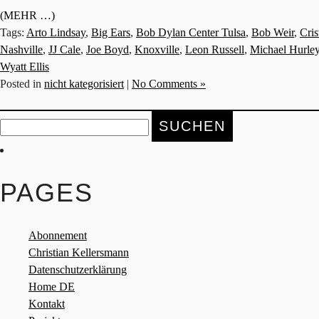
(MEHR …)
Tags:
Arto Lindsay
,
Big Ears
,
Bob Dylan Center Tulsa
,
Bob Weir
,
Cris
Nashville
,
JJ Cale
,
Joe Boyd
,
Knoxville
,
Leon Russell
,
Michael Hurle
Wyatt Ellis
Posted in
nicht kategorisiert
|
No Comments »
Suche
nach:
PAGES
Abonnement
Christian Kellersmann
Datenschutzerklärung
Home DE
Kontakt