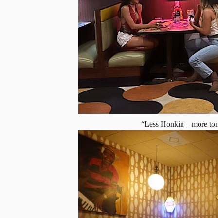
“Less Honkin – more ton