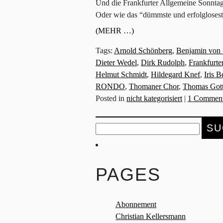
Und die Frankfurter Allgemeine Sonntags
Oder wie das “dümmste und erfolglosest
(MEHR …)
Tags:
Arnold Schönberg
,
Benjamin von 
Dieter Wedel
,
Dirk Rudolph
,
Frankfurte
Helmut Schmidt
,
Hildegard Knef
,
Iris 
RONDO
,
Thomaner Chor
,
Thomas Gott
Posted in
nicht kategorisiert
|
1 Comment
Suche
nach:
PAGES
Abonnement
Christian Kellersmann