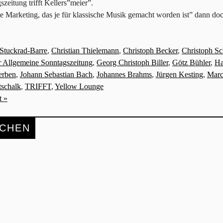
zeitung trifft Kellers”meier”.
e Marketing, das je für klassische Musik gemacht worden ist” dann do
Stuckrad-Barre
,
Christian Thielemann
,
Christoph Becker
,
Christoph Sc
r Allgemeine Sonntagszeitung
,
Georg Christoph Biller
,
Götz Bühler
,
Ha
Berben
,
Johann Sebastian Bach
,
Johannes Brahms
,
Jürgen Kesting
,
Marc
schalk
,
TRIFFT
,
Yellow Lounge
 »