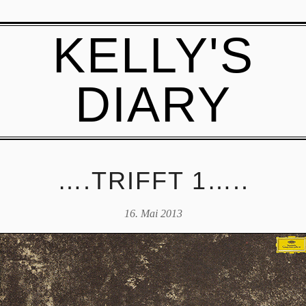
KELLY'S
DIARY
….TRIFFT 1…..
16. Mai 2013