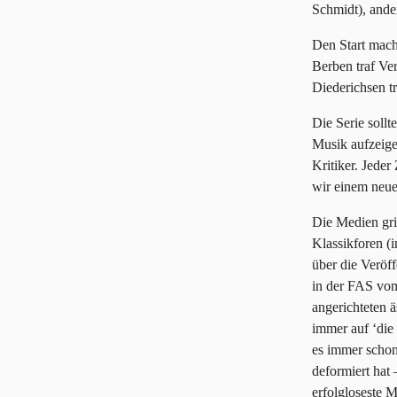
Schmidt), ande
Den Start mach
Berben traf Ve
Diederichsen tr
Die Serie soll
Musik aufzeige
Kritiker. Jeder
wir einem neue
Die Medien gri
Klassikforen (
über die Veröf
in der FAS vom
angerichteten ä
immer auf ‘die
es immer schon
deformiert hat
erfolgloseste M