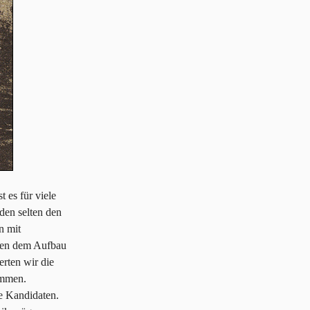
 es für viele
den selten den
n mit
eben dem Aufbau
rten wir die
ammen.
e Kandidaten.