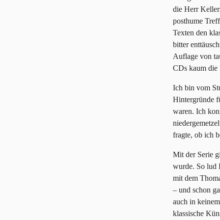
die Herr Kelle
posthume Treff
Texten den kla
bitter enttäusc
Auflage von ta
CDs kaum die F
Ich bin vom Stu
Hintergründe fü
waren. Ich kon
niedergemetzel
fragte, ob ich 
Mit der Serie g
wurde. So lud
mit dem Thomas
– und schon ga
auch in keinem
klassische Kün