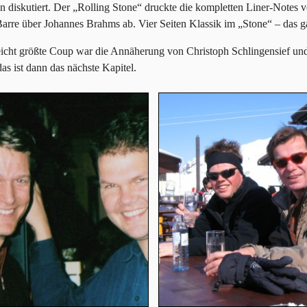
on diskutiert. Der „Rolling Stone“ druckte die kompletten Liner-Notes
arre über Johannes Brahms ab. Vier Seiten Klassik im „Stone“ – das ga
eicht größte Coup war die Annäherung von Christoph Schlingensief und
as ist dann das nächste Kapitel.