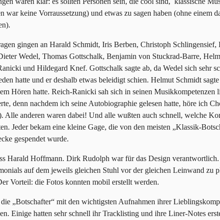
gen waren klar: es sollten Personen sein, die cool sind, klassische M
n war keine Vorraussetzung) und etwas zu sagen haben (ohne einem da
en).
ragen gingen an Harald Schmidt, Iris Berben, Christoph Schlingensief,
Dieter Wedel, Thomas Gottschalk, Benjamin von Stuckrad-Barre, Helm
anicki und Hildegard Knef. Gottschalk sagte ab, da Wedel sich sehr sc
den hatte und er deshalb etwas beleidigt schien. Helmut Schmidt sagte 
em Hören hatte. Reich-Ranicki sah sich in seinen Musikkompetenzen li
erte, denn nachdem ich seine Autobiographie gelesen hatte, höre ich Ch
. Alle anderen waren dabei! Und alle wußten auch schnell, welche Ko
lten. Jeder bekam eine kleine Gage, die von den meisten „Klassik-Botsc
ecke gespendet wurde.
ss Harald Hoffmann. Dirk Rudolph war für das Design verantwortlich. 
imonials auf dem jeweils gleichen Stuhl vor der gleichen Leinwand zu p
Der Vorteil: die Fotos konnten mobil erstellt werden.
 die „Botschafter“ mit den wichtigsten Aufnahmen ihrer Lieblingskomp
n. Einige hatten sehr schnell ihr Tracklisting und ihre Liner-Notes erste