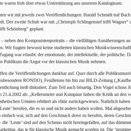
re waren froh über etwas Unterstützung aus unserem Katalogteam.
ten wir mit jeweils zwei Veröffentlichungen: Harald Schmidt traf Bach 
rdi. Der zweite Schub war mit „Christoph Schlingensief trifft Wagner“
ifft Schönberg“ geplant.
te – neben den Komponistenportraits – die vielfältigen Annäherungen an
n. Wir fragten bewusst keine studierten klassischen Musikwissenschaftl
 Zugang war erlaubt: der emotionale, der intellektuelle, der politische. 
n Publikum die Angst vor der klassischen Musik nehmen.
ffen die Veröffentlichungen dankbar auf. Quer durch alle Publikumszeit
insbesondere RONDO), Feuilletons bis hin zur BILD-Zeitung („Kaufbe
fentlichung heiß diskutiert. Zum Teil auch bösartig. Den Vogel schoss 
 21.4.2002 ab: „Kellersmeier und Kumpane haben die Kritik an den v
sthetischen Untaten erbittert als elitär zurückgewiesen. Natürlich haben 
 Leute’ berufen, die es so und nicht anders haben wollen. Mal abgeseh
 einfach war, sich auf den Geschmack derer zu berufen, deren Geschm
 – die ‘Leute’ sind auf den Schmus nicht hereingefallen, auf das dümms
arketing, das je für klassische Musik gemacht worden ist. Die ‘promine