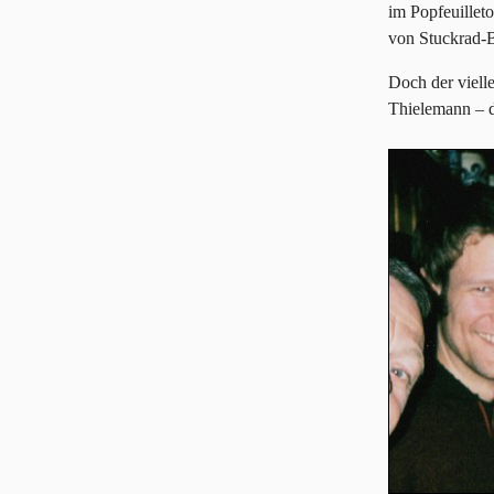
im Popfeuillet
von Stuckrad-B
Doch der viell
Thielemann – d