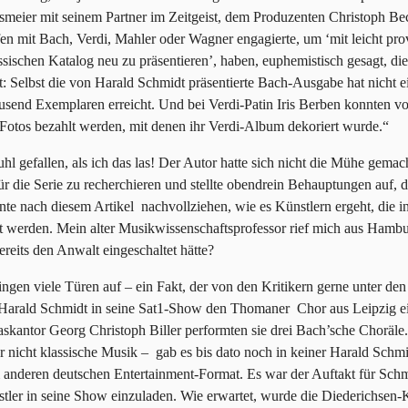
rsmeier mit seinem Partner im Zeitgeist, dem Produzenten Christoph Bec
en mit Bach, Verdi, Mahler oder Wagner engagierte, um ‘mit leicht pr
ssischen Katalog neu zu präsentieren’, haben, euphemistisch gesagt, d
ht: Selbst die von Harald Schmidt präsentierte Bach-Ausgabe hat nicht e
usend Exemplaren erreicht. Und bei Verdi-Patin Iris Berben konnten v
otos bezahlt werden, mit denen ihr Verdi-Album dekoriert wurde.“
hl gefallen, als ich das las! Der Autor hatte sich nicht die Mühe gemach
r die Serie zu recherchieren und stellte obendrein Behauptungen auf, d
nte nach diesem Artikel nachvollziehen, wie es Künstlern ergeht, die i
t werden. Mein alter Musikwissenschaftsprofessor rief mich aus Hamb
bereits den Anwalt eingeschaltet hätte?
ingen viele Türen auf – ein Fakt, der von den Kritikern gerne unter den
 Harald Schmidt in seine Sat1-Show den Thomaner Chor aus Leipzig 
kantor Georg Christoph Biller performten sie drei Bach’sche Choräle.
r nicht klassische Musik – gab es bis dato noch in keiner Harald Sch
 anderen deutschen Entertainment-Format. Es war der Auftakt für Schm
stler in seine Show einzuladen. Wie erwartet, wurde die Diederichsen-