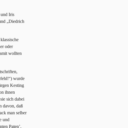
und Iris
 und „Diedrich
 klassische
er oder
Damit wollten
schriften,
fehl!“) wurde
Jürgen Kesting
on ihnen
sie sich dabei
en davon, daß
ack man selber
te und
nten Paten’,