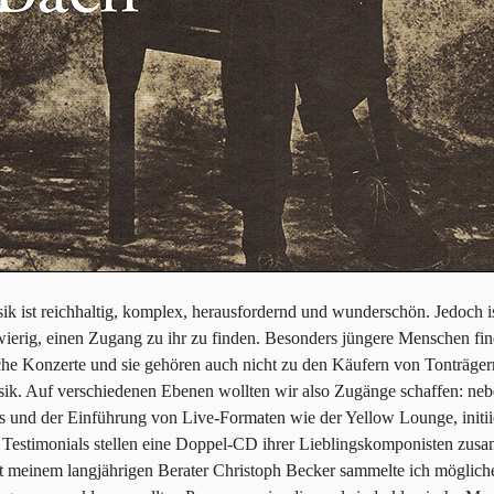
k ist reichhaltig, komplex, herausfordernd und wunderschön. Jedoch ist
erig, einen Zugang zu ihr zu finden. Besonders jüngere Menschen fin
che Konzerte und sie gehören auch nicht zu den Käufern von Tonträger
sik. Auf verschiedenen Ebenen wollten wir also Zugänge schaffen: n
s und der Einführung von Live-Formaten wie der Yellow Lounge, initiie
Testimonials stellen eine Doppel-CD ihrer Lieblingskomponisten zus
meinem langjährigen Berater Christoph Becker sammelte ich möglich