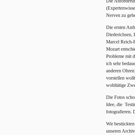
Die Anforderun
(Expertenwisse
Nerven zu geh
Die ersten Anf
Diederichsen, 
Marcel Reich-R
Mozart entschie
Probleme mit d
ich sehr bedau
anderen Ohren)
vorstellen wol
wohltätige Zw
Die Fotos scho
Idee, die Test
fotografieren. 
Wir bestückten
unseren Archive