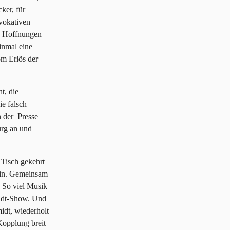
ker, für
ovokativen
ie Hoffnungen
inmal eine
om Erlös der
t, die
ie falsch
n der Presse
urg an und
 Tisch gekehrt
ein. Gemeinsam
 So viel Musik
midt-Show. Und
idt, wiederholt
Kopplung breit