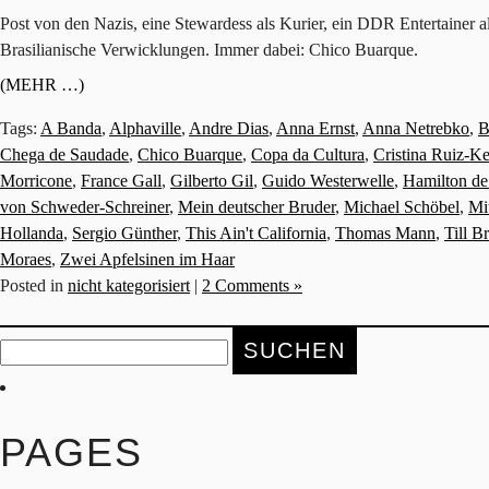
Post von den Nazis, eine Stewardess als Kurier, ein DDR Entertainer
Brasilianische Verwicklungen. Immer dabei: Chico Buarque.
(MEHR …)
Tags:
A Banda
,
Alphaville
,
Andre Dias
,
Anna Ernst
,
Anna Netrebko
,
B
Chega de Saudade
,
Chico Buarque
,
Copa da Cultura
,
Cristina Ruiz-K
Morricone
,
France Gall
,
Gilberto Gil
,
Guido Westerwelle
,
Hamilton de
von Schweder-Schreiner
,
Mein deutscher Bruder
,
Michael Schöbel
,
Mi
Hollanda
,
Sergio Günther
,
This Ain't California
,
Thomas Mann
,
Till B
Moraes
,
Zwei Apfelsinen im Haar
Posted in
nicht kategorisiert
|
2 Comments »
Suche
nach:
PAGES