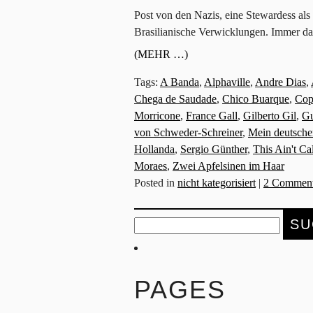
Post von den Nazis, eine Stewardess al
Brasilianische Verwicklungen. Immer da
(MEHR …)
Tags:
A Banda
,
Alphaville
,
Andre Dias
,
Chega de Saudade
,
Chico Buarque
,
Cop
Morricone
,
France Gall
,
Gilberto Gil
,
Gu
von Schweder-Schreiner
,
Mein deutsche
Hollanda
,
Sergio Günther
,
This Ain't Cal
Moraes
,
Zwei Apfelsinen im Haar
Posted in
nicht kategorisiert
|
2 Comment
Suche
nach:
PAGES