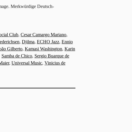
ommage. Merkwürdige Deutsch-
ocial Club
,
Cesar Camargo Mariano
,
ederichsen
,
Djilma
,
ECHO Jazz
,
Ennio
oão Gilberto
,
Kamasi Washington
,
Karin
,
Samba de Chico
,
Sergio Buarque de
Maier
,
Universal Music
,
Vinicius de