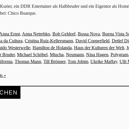
s Kurier, ein DDR Entertainer als Halbbruder und ein Eigentor als H
bei: Chico Buarque.
Anna Ernst
,
Anna Netrebko
,
Bob Geldorf
,
Bossa Nova
,
Buena Vista S
a da Cultura
,
Cristina Ruiz-Kellersmann
,
David Copperfield
,
Detlef Di
ido Westerwelle
,
Hamilton de Holanda
,
Haus der Kulturen der Welt
,
J
r Bruder
,
Michael Schöbel
,
Miucha
,
Neumann
,
Nina Hagen
,
Polygram
ifornia
,
Thomas Mann
,
Till Brönner
,
Tom Jobim
,
Ukrike Maffay
,
Ulli 
s »