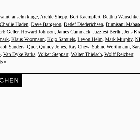
saint
,
anselm kluge
,
Archie Shepp
,
Bert Kaempfert
,
Bettina Wauschke
Charlie Haden
,
Dave Bargeron
,
Detlef Diederichsen
,
Dumisani Mabas
rb Geller
,
Howard Johnson
,
James Cammack
,
Jazzfest Berlin
,
Jens Kr
mark
,
Klaus Voormann
,
Kojo Samuels
,
Levon Helm
,
Mark Murphy
,
N
raoh Sanders
,
Quer
,
Quincy Jones
,
Ray Chew
,
Sabine Worthmann
,
Sar
o
,
Van Dyke Parks
,
Volker Steppart
,
Walter Thielsch
,
Wolff Reichert
s »