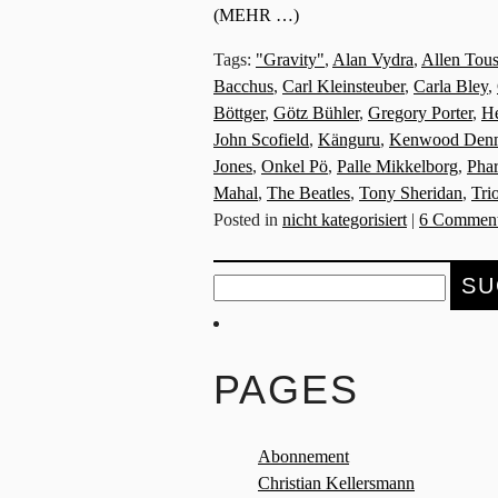
(MEHR …)
Tags:
"Gravity"
,
Alan Vydra
,
Allen Tous
Bacchus
,
Carl Kleinsteuber
,
Carla Bley
,
Böttger
,
Götz Bühler
,
Gregory Porter
,
He
John Scofield
,
Känguru
,
Kenwood Den
Jones
,
Onkel Pö
,
Palle Mikkelborg
,
Pha
Mahal
,
The Beatles
,
Tony Sheridan
,
Tri
Posted in
nicht kategorisiert
|
6 Comment
Suche
nach:
PAGES
Abonnement
Christian Kellersmann