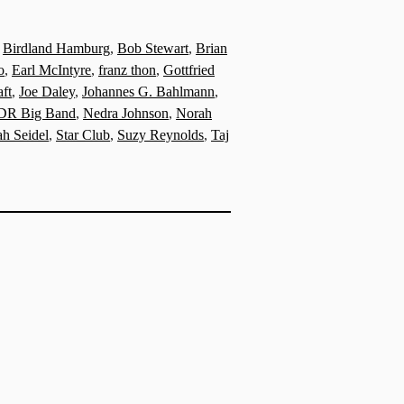
,
Birdland Hamburg
,
Bob Stewart
,
Brian
o
,
Earl McIntyre
,
franz thon
,
Gottfried
aft
,
Joe Daley
,
Johannes G. Bahlmann
,
DR Big Band
,
Nedra Johnson
,
Norah
ah Seidel
,
Star Club
,
Suzy Reynolds
,
Taj