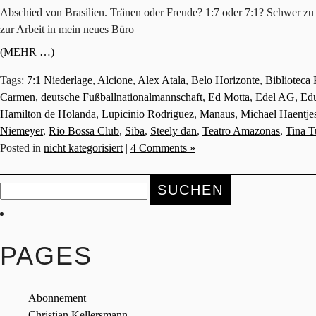
Abschied von Brasilien. Tränen oder Freude? 1:7 oder 7:1? Schwer zu 
zur Arbeit in mein neues Büro
(MEHR …)
Tags:
7:1 Niederlage
,
Alcione
,
Alex Atala
,
Belo Horizonte
,
Biblioteca 
Carmen
,
deutsche Fußballnationalmannschaft
,
Ed Motta
,
Edel AG
,
Ed
Hamilton de Holanda
,
Lupicinio Rodriguez
,
Manaus
,
Michael Haentje
Niemeyer
,
Rio Bossa Club
,
Siba
,
Steely dan
,
Teatro Amazonas
,
Tina T
Posted in
nicht kategorisiert
|
4 Comments »
Suche
nach:
PAGES
Abonnement
Christian Kellersmann