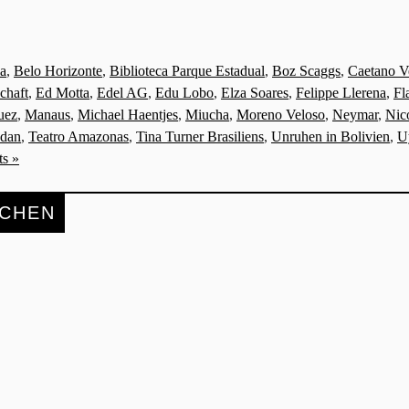
la
,
Belo Horizonte
,
Biblioteca Parque Estadual
,
Boz Scaggs
,
Caetano V
chaft
,
Ed Motta
,
Edel AG
,
Edu Lobo
,
Elza Soares
,
Felippe Llerena
,
Fl
uez
,
Manaus
,
Michael Haentjes
,
Miucha
,
Moreno Veloso
,
Neymar
,
Nic
 dan
,
Teatro Amazonas
,
Tina Turner Brasiliens
,
Unruhen in Bolivien
,
U
s »