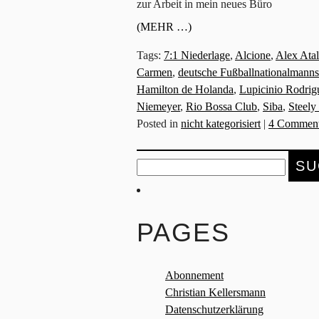
zur Arbeit in mein neues Büro
(MEHR …)
Tags:
7:1 Niederlage
,
Alcione
,
Alex Ata
Carmen
,
deutsche Fußballnationalmanns
Hamilton de Holanda
,
Lupicinio Rodrig
Niemeyer
,
Rio Bossa Club
,
Siba
,
Steely
Posted in
nicht kategorisiert
|
4 Comment
Suche
nach:
PAGES
Abonnement
Christian Kellersmann
Datenschutzerklärung