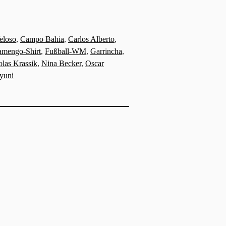
eloso
,
Campo Bahia
,
Carlos Alberto
,
amengo-Shirt
,
Fußball-WM
,
Garrincha
,
olas Krassik
,
Nina Becker
,
Oscar
yuni