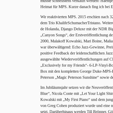
musste schnellstens verkauft werden! Haentje
Heimat für MPS. Kurze danach fing ich bei Ed
Wir reaktivierten MPS. 2015 erschien nach 32
dem Trio KhalifeSchumacherTristano. Weite
de Holanda, Django Deluxe mit der NDR Big 
„Canyon Songs“, der Erstveröffentlichung d
2000, Malakoff Kowalski, Mari Boine, Mali
war überwältigend: Echo Jazz-Gewinne, Preise
positive Feedback der leidenschaftlichen Ja
ausgewählte Wiederveröffentlichungen auf C
„Exclusively for my Friends“- 6-LP-Vinyl-Box
Box mit den kompletten George Duke-MPS-R
Peterson „Magic Peterson Sunshine“ sowie d
Im Jubiläumsjahr setzen wir die Neuveröffen
Blue“, Nicola Conte mit „Let Your Light Shi
Kowalski mit „My First Piano“ und dem jun
von Greg Cohen produziert wurde und eine 
setzt. Darüberhinaus werden Till Brönner, G