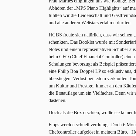
Frau Marlies empfingen uns wie Könige. Bei
Abhören der „MPS Piano Highlights“ auf ma
fühlten wir die Leidenschaft und Gastfreunds
und alle anderen Weltstars erfahren durften.
HGBS freute sich natürlich, dass wir seine
schenkten. Das Booklet wurde mit Sonderfarb
Notes und einem repräsentativen Schuber ausge
beim CFO (Chief Financial Controller) eine
Schulungen bevorzugt als Beispiel präsentiert
eine Philip Boa-Doppel-LP so exklusiv aus, 
überstiegen. Verlust bei jedem verkauften To
um Kultur und Prestige. Immer an den Käufer
die Erstauflage um ein Vielfaches. Denn wir
dastehen.
Doch als die Box erschien, wollte sie keiner 
Flops werden schnell verdrängt. Doch 6 Mona
Chefcontroller aufgelöst in meinem Büro. „He