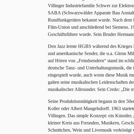
Villinger Industriefamilie Schwer zur Elektr
SABA (Schwarzwälder Apparate Bau Anstalt),
Rundfunkgeräten bekannt wurde. Nach dem Kr
Film-Union und anschließend bei Siemens. 19
Geschäftsführer wurde. Sein Bruder Hermann
Den Jazz lernte HGBS während des Krieges ke
und amerikanische Sender, die u.a. Glenn Mil
auf Hören von „Feindsendern“ stand im schli
deutsche Tanz- und Unterhaltungsmusik, die
eingespielt wurde, auch wenn diese Musik mu
galten seine musikalischen Leidenschaften d
musikalischer Allrounder. Sein Credo: „Die m
Seine Produktionstätigkeit begann in den 50
Koller oder Albert Mangelsdorff. 1963 starte
Villingen. Das simple Konzept: ein Künstler,
kleiner Kreis aus Freunden, Musikern, Geschä
Schnittchen, Wein und Livemusik verköstig