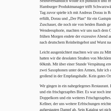
Selbstverständlich wollte ich pünktlich und 
Hamburger Produktmanager trifft Schwarzwäl
Tag zuvor spielte ich mit Andreas Dorau in 
erfüllt, Dorau und „Der Plan“ für ein Gastsp
Zuschauer, die noch nie von beiden Bands gehö
Wendeeuphorie, machten wir uns nach dem Gi
frühen Morgen endete der exzessive Abend an
nach deutschem Reinheitsgebot und Wurst 
Leicht ausgenüchtert machten wir uns zu Mit
hatten wir die desolaten Straßen von Meck
60kmh. Mit über einer Stunde Verspätung err
zwei Saxophonen unter den Armen, fuhr ich d
grollend in der Empfangshalle. Kein gutes Om
Wir gingen in ein nahegelegenes Restaurant.
und ein frischgezapftes Bier. Es war noch i
Doppelkorn und ein weiteres Frischgezapftes
Kellner, der uns weitere Erfrischungen reich
aufgestauten Dampf ab. Sein Katalog sei nic