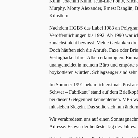
Kühn, Joachim Kühn, Jean-Luc Ponty, Micha
Murphy, Monty Alexander, Ernest Ranglin, B
Künstlern.
Nachdem HGBS das Label 1983 an Polygram v
Veröffentlichungen bis 1992. Ab 1990 war ic
zunächst nicht bewusst. Meine Gedanken dre
Doch häuften sich die Anrufe, Faxe oder Brief
Verfügbarkeit ihrer Alben erkundigten. Einma
unangemeldet in meinem Büro und empörte sic
boykottieren würden. Schlagzeuger sind seh
Im Sommer 1991 bekam ich erstmals Post au
Schwer – Fabrikant“ stand auf dem Briefkop
bei dieser Gelegenheit kennenlernen. MPS w
mit sieben Siegeln. Das sollte sich nun ändern
Wir verabredeten uns auf einen Sonntagnachm
Adresse. Es war der heißeste Tag des Jahres.