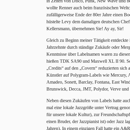
in Zeiten von Disco, Punk, New Wave und be
wollte Renner auch beim französischen Weltch
zufälligerweise Ende der 80er Jahre einen B
hüstelte Levy dem damaligen deutschen Chef
Kellersmann, übernehmen Sie! Ay ay, Sir!
Gleich zu Beginn meiner Tätigkeit entdeckte i
Jahrzehnte durch ständige Zukäufe oder Me
Kenntnisse über Labelnamen waren zu diesem 
hießen TDK SA90 und Maxwell XL II 90. Sel
„Credits“ auf den „Covern“ reduzierten sich a
Künstler auf Polygram-Labels wie Mercury, 
Amadeo, Sonett, Barclay, Fontana, East Wi
Brunswick, Decca, JMT, Polydor, Verve und
Neben diesen Zukäufen von Labels hatte auch 
mal eine lokale Jazzgröße unter Vertrag gen
für unsere lokale Kultur), zur Freundschafts
einen Bruder, der Jazzpianist ist) oder Jazz l
Jahren). In einem einzigen Fall hatte ein A&