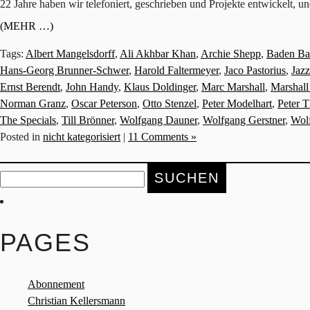
22 Jahre haben wir telefoniert, geschrieben und Projekte entwickelt, 
(MEHR …)
Tags:
Albert Mangelsdorff
,
Ali Akhbar Khan
,
Archie Shepp
,
Baden Ba
Hans-Georg Brunner-Schwer
,
Harold Faltermeyer
,
Jaco Pastorius
,
Jazz
Ernst Berendt
,
John Handy
,
Klaus Doldinger
,
Marc Marshall
,
Marshall
Norman Granz
,
Oscar Peterson
,
Otto Stenzel
,
Peter Modelhart
,
Peter 
The Specials
,
Till Brönner
,
Wolfgang Dauner
,
Wolfgang Gerstner
,
Wol
Posted in
nicht kategorisiert
|
11 Comments »
Suche
nach:
PAGES
Abonnement
Christian Kellersmann