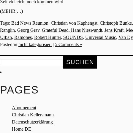
Zeit vielleicht noch kommen wird.
(MEHR …)
Tags:
Bad News Reunion
,
Christian von Kaphengst
,
Christoph Bunke
Ranglin
,
Georg Grav
,
Grateful Dead
,
Hans Nieswandt
,
Jens Kraft
,
Med
Urban
,
Ramones
,
Robert Hunter
,
SOUNDS
,
Universal Music
,
Van Dy
Posted in
nicht kategorisiert
|
5 Comments »
Suche
nach:
PAGES
Abonnement
Christian Kellersmann
Datenschutzerklärung
Home DE