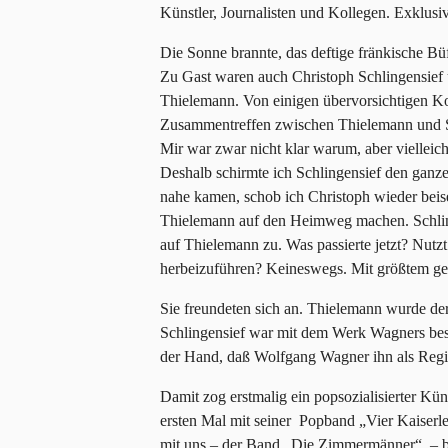
Künstler, Journalisten und Kollegen. Exklus
Die Sonne brannte, das deftige fränkische Bü
Zu Gast waren auch Christoph Schlingensief u
Thielemann. Von einigen übervorsichtigen Kol
Zusammentreffen zwischen Thielemann und Sc
Mir war zwar nicht klar warum, aber vielleic
Deshalb schirmte ich Schlingensief den ganz
nahe kamen, schob ich Christoph wieder beise
Thielemann auf den Heimweg machen. Schling
auf Thielemann zu. Was passierte jetzt? Nutzt
herbeizuführen? Keineswegs. Mit größtem geg
Sie freundeten sich an. Thielemann wurde de
Schlingensief war mit dem Werk Wagners beste
der Hand, daß Wolfgang Wagner ihn als Regi
Damit zog erstmalig ein popsozialisierter Kün
ersten Mal mit seiner Popband „Vier Kaiserl
mit uns – der Band „Die Zimmermänner“ – 