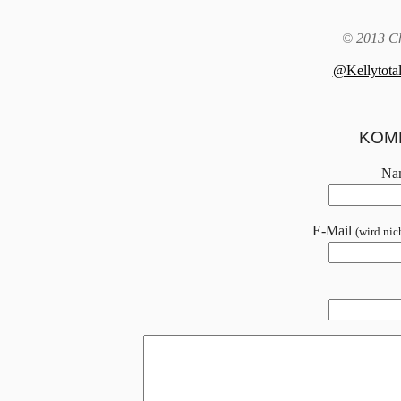
© 2013 Ch
@Kellytotal
KOM
Na
E-Mail
(wird nich